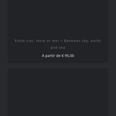
Entre ciel, terre et mer / Between sky, earth
and sea
A partir de
€
95,00
CHOIX DES OPTIONS
/
DÉTAILS