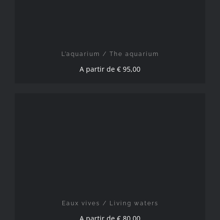
L’aquarium / The aquarium
A partir de
€
95,00
CHOIX DES OPTIONS
/
DÉTAILS
Eaux vives / Living waters
A partir de
€
80,00