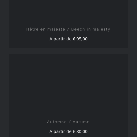
Hêtre en majesté / Beech in majesty
A partir de
€
95,00
CHOIX DES OPTIONS
/
DÉTAILS
Automne / Autumn
A partir de
€
80,00