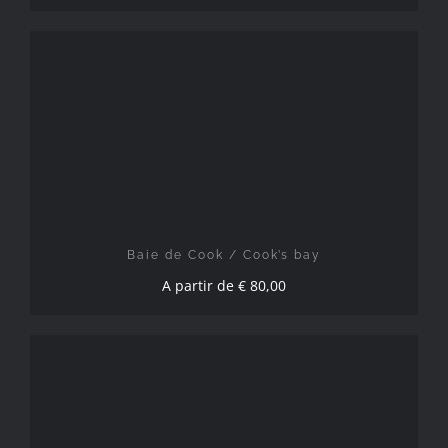
CHOIX DES OPTIONS
/
DÉTAILS
Baie de Cook / Cook’s bay
A partir de
€
80,00
CHOIX DES OPTIONS
/
DÉTAILS