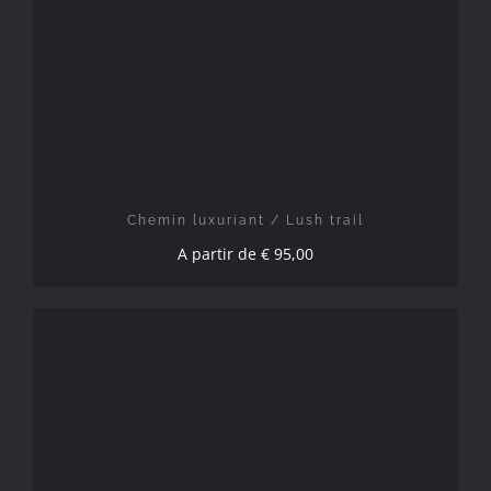
CHOIX DES OPTIONS
/
DÉTAILS
Chemin luxuriant / Lush trail
A partir de
€
95,00
CHOIX DES OPTIONS
/
DÉTAILS