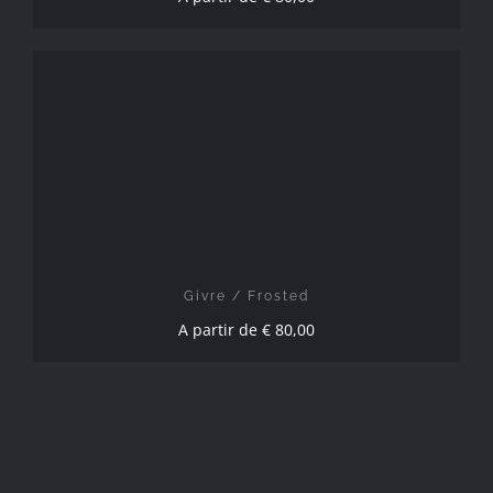
CHOIX DES OPTIONS
/
DÉTAILS
Givre / Frosted
A partir de
€
80,00