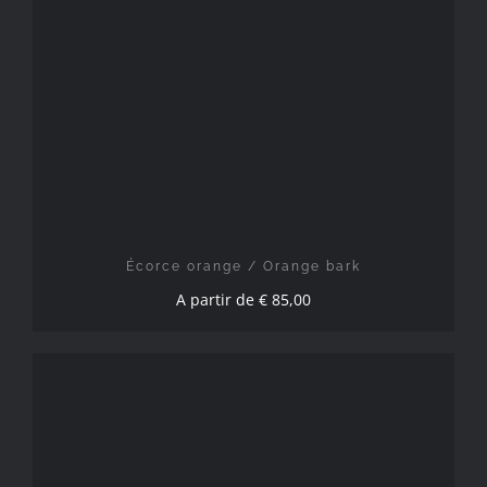
CHOIX DES OPTIONS
/
DÉTAILS
Écorce orange / Orange bark
A partir de
€
85,00