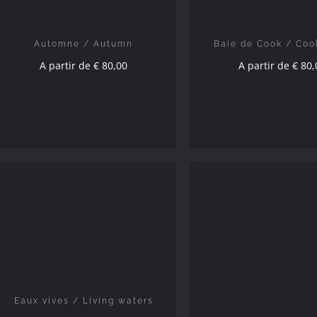
Automne / Autumn
Baie de Cook / Coo
A partir de
€
80,00
A partir de
€
80,
CHOIX DES OPTIONS
/
DÉTAILS
CHOIX DES OPTION
DÉTAILS
Eaux vives / Living waters