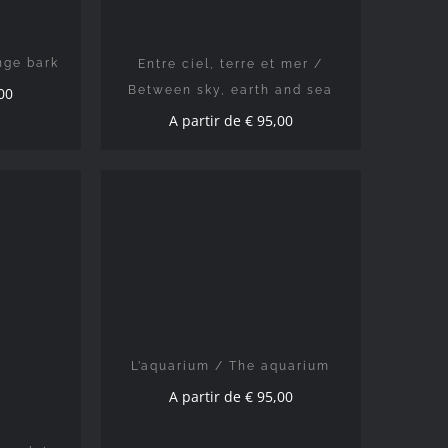
nge bark
Entre ciel, terre et mer /
Between sky, earth and sea
00
A partir de
€
95,00
CHOIX DES OPTIONS
/
DÉTAILS
S
/
L’aquarium / The aquarium
A partir de
€
95,00