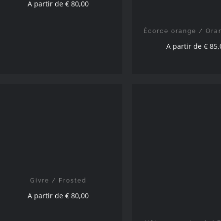
A partir de
€
80,00
Écorce orange / Ora
A partir de
€
85,
CHOIX DES OPTIONS
/
DÉTAILS
CHOIX DES OPTION
DÉTAILS
Givre / Frosted
A partir de
€
80,00