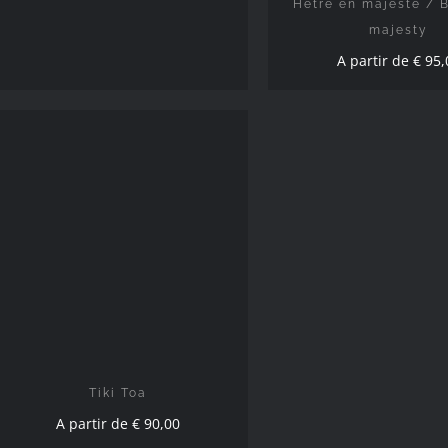
Hêtre en majesté / 
majesty
A partir de
€
95,
CHOIX DES OPTIONS
/
DÉTAILS
Tiki Toa
A partir de
€
90,00