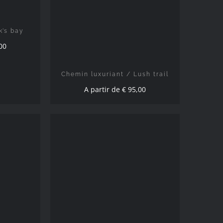
DÉTAILS
k’s bay
00
Chemin luxuriant / Lush trail
A partir de
€
95,00
S
/
CHOIX DES OPTIONS
/
DÉTAILS