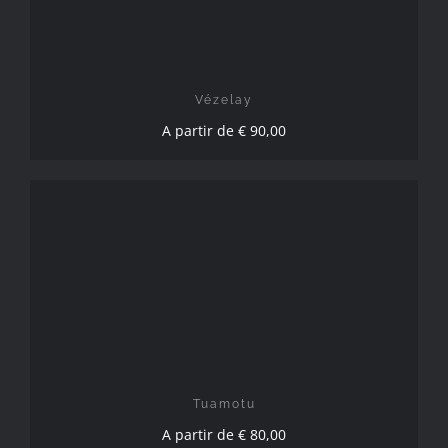
Vézelay
A partir de
€
90,00
CHOIX DES OPTIONS
/
DÉTAILS
Tuamotu
A partir de
€
80,00