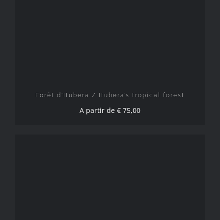
CHOIX DES OPTIONS
/
DÉTAILS
Forêt d’Itubera / Itubera’s tropical forest
A partir de
€
75,00
CHOIX DES OPTIONS
/
DÉTAILS