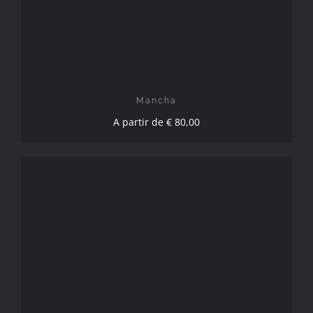
CHOIX DES OPTIONS
/
DÉTAILS
Mancha
A partir de
€
80,00
CHOIX DES OPTIONS
/
DÉTAILS