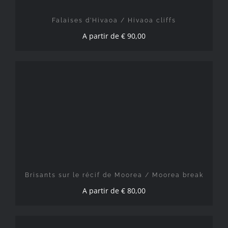
Falaises d’Hivaoa / Hivaoa cliffs
A partir de
€
90,00
CHOIX DES OPTIONS
/
DÉTAILS
Brisants sur le récif de Moorea / Moorea break
A partir de
€
80,00