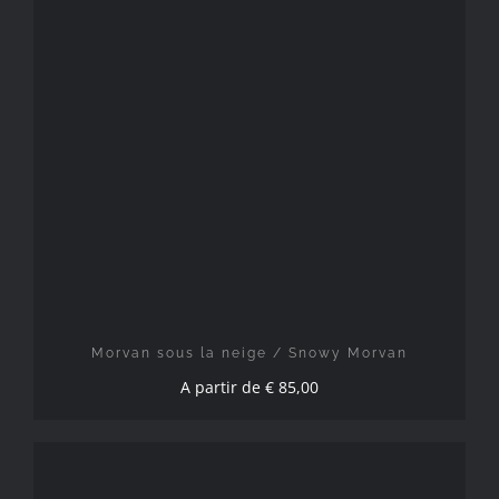
CHOIX DES OPTIONS
/
DÉTAILS
Morvan sous la neige / Snowy Morvan
A partir de
€
85,00