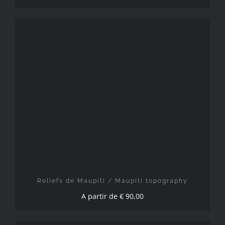
CHOIX DES OPTIONS
/
DÉTAILS
Reliefs de Maupiti / Maupiti topography
A partir de
€
90,00