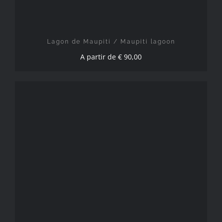
Lagon de Maupiti / Maupiti lagoon
A partir de
€
90,00
CHOIX DES OPTIONS
/
DÉTAILS