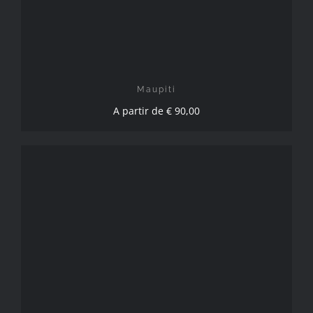
CHOIX DES OPTIONS
/
DÉTAILS
Maupiti
A partir de
€
90,00
CHOIX DES OPTIONS
/
DÉTAILS