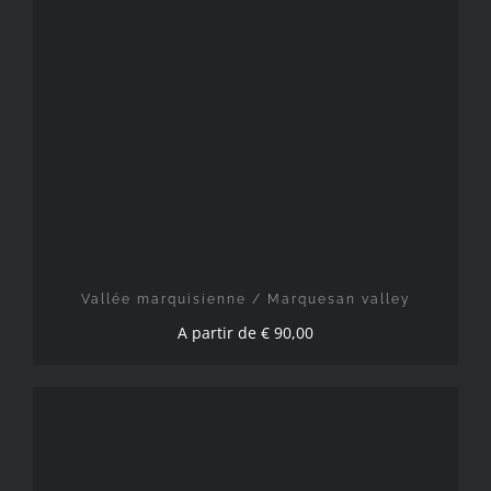
CHOIX DES OPTIONS
/
DÉTAILS
Vallée marquisienne / Marquesan valley
A partir de
€
90,00